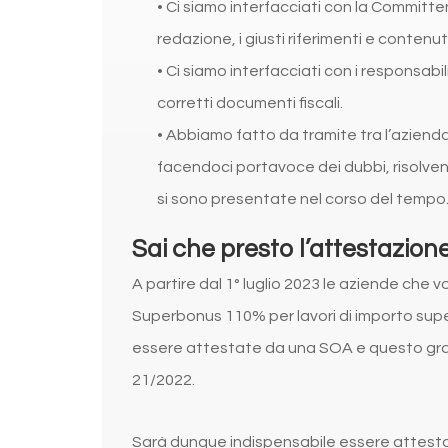
• Ci siamo interfacciati con la Committe
redazione, i giusti riferimenti e contenuti
• Ci siamo interfacciati con i responsabili
corretti documenti fiscali.
• Abbiamo fatto da tramite tra l’azienda
facendoci portavoce dei dubbi, risolve
si sono presentate nel corso del tempo
Sai che presto l’attestazion
A partire dal 1° luglio 2023 le aziende che v
Superbonus 110% per lavori di importo sup
essere attestate da una SOA e questo grazie
21/2022.
Sarà dunque indispensabile essere attestat