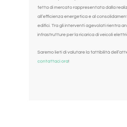
fetta di mercato rappresentata dalla realizza
all’efficienza energetica e al consolidamento
edifici. Tra gli interventi agevolati rientra a
infrastrutture per la ricarica di veicoli elettric
Saremo lieti di valutare la fattibilità dell
contattaci ora
!