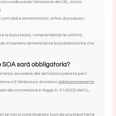
nza coadiuvando l’emissione dei CEL, la loro
.
 contabili e amministrativi, al fine di produrre i
 e la Soa stessa, comprendendo le criticità,
ndo in maniera determinante le problematiche che
.
e SOA sarà obbligatoria?
orranno accedere alle detrazioni previste per il
eriore a 516mila euro dovranno
obbligatoriamente
 alla conversione in legge (n. 51/2022) del D.L.
i se non si vorrà rimanere fuori da una importante