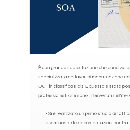
È con grande soddisfazione che condividiamo
specializzata nei lavori di manutenzione edi
OG1 in classifica III bis. E questo è stato po
professionisti che sono intervenuti nell’iter
• Si è realizzato un primo studio di fattibi
esaminando le documentazioni contrattu